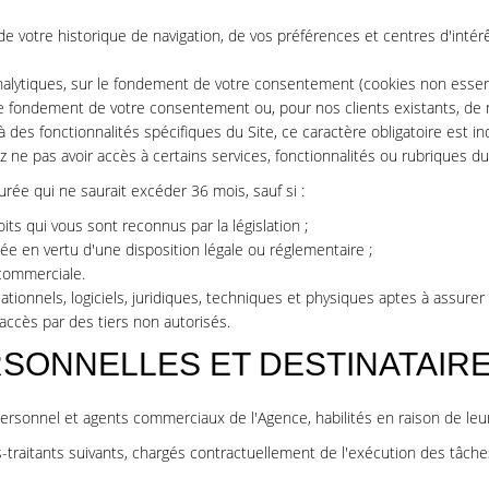
e votre historique de navigation, de vos préférences et centres d'intérê
nalytiques, sur le fondement de votre consentement (cookies non essent
e fondement de votre consentement ou, pour nos clients existants, de not
à des fonctionnalités spécifiques du Site, ce caractère obligatoire est 
z ne pas avoir accès à certains services, fonctionnalités ou rubriques du
ée qui ne saurait excéder 36 mois, sauf si :
its qui vous sont reconnus par la législation ;
e en vertu d'une disposition légale ou réglementaire ;
 commerciale.
ionnels, logiciels, juridiques, techniques et physiques aptes à assurer 
cès par des tiers non autorisés.
SONNELLES ET DESTINATAIR
rsonnel et agents commerciaux de l'Agence, habilités en raison de leurs
aitants suivants, chargés contractuellement de l'exécution des tâche