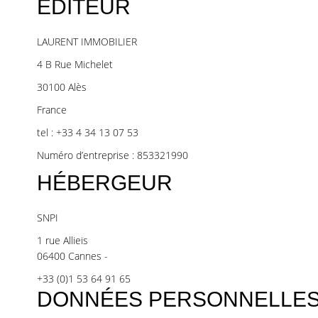
ÉDITEUR
LAURENT IMMOBILIER
4 B Rue Michelet
30100 Alès
France
tel : +33 4 34 13 07 53
Numéro d’entreprise : 853321990
HÉBERGEUR
SNPI
1 rue Allieis
06400 Cannes -
+33 (0)1 53 64 91 65
DONNÉES PERSONNELLE