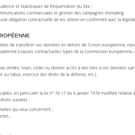
udience et statistiques de fréquentation du Site ;
communications commerciales et gestion des campagnes d'emailing.
une obligation contractuelle de les utiliser en conformité avec la légis
UROPÉENNE
ibles de transférer vos données en dehors de l'Union européenne, nota
ropéenne (clauses contractuelles types de la Commission européenne, 
as vendre, louer, céder ou donner accès à des tiers à vos données sans
de ou l'abus, exercice des droits de la défense, etc.).
les, en particulier la loi n° 78-17 du 6 janvier 1978 modifiée relative à
roits suivants :
nelles qui vous concernent ;
ctes ;