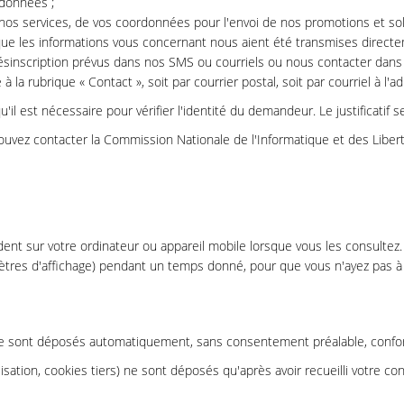
 données ;
 nos services, de vos coordonnées pour l'envoi de nos promotions et sol
ue les informations vous concernant nous aient été transmises directem
désinscription prévus dans nos SMS ou courriels ou nous contacter dans l
à la rubrique « Contact », soit par courrier postal, soit par courriel à l'
il est nécessaire pour vérifier l'identité du demandeur. Le justificatif s
vez contacter la Commission Nationale de l'Informatique et des Libertés
dent sur votre ordinateur ou appareil mobile lorsque vous les consultez
ramètres d'affichage) pendant un temps donné, pour que vous n'ayez pas 
te sont déposés automatiquement, sans consentement préalable, confo
ation, cookies tiers) ne sont déposés qu'après avoir recueilli votre con