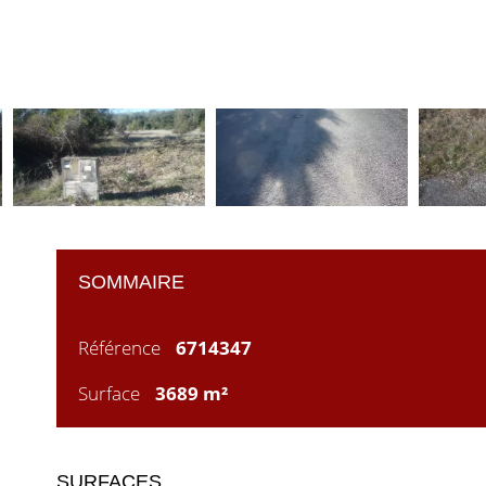
SOMMAIRE
Référence
6714347
Surface
3689 m²
SURFACES