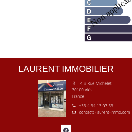
LAURENT IMMOBILIER
4 B Rue Michelet
30100 Alès
France
+33 4 34 13 07 53
contact@laurent-immo.com