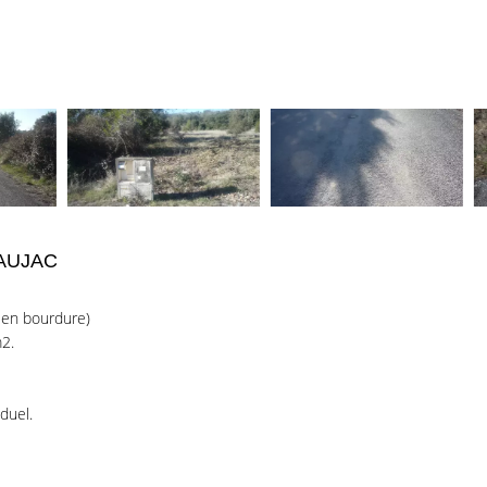
AUJAC
n en bourdure)
2.
duel.