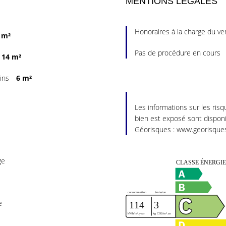
MENTIONS LÉGALES
Honoraires à la charge du v
 m²
Pas de procédure en cours
14 m²
ains
6 m²
Les informations sur les ris
bien est exposé sont disponib
Géorisques : www.georisques
ge
e