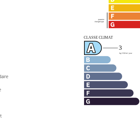
aire
e
t