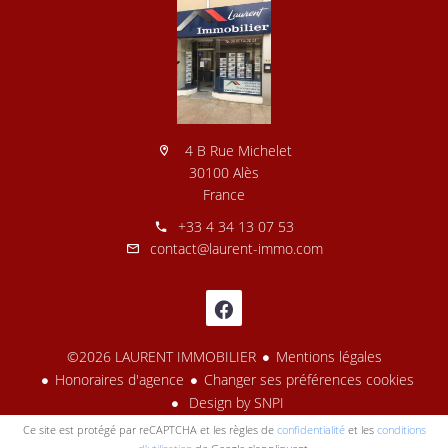
4 B Rue Michelet
30100 Alès
France
+33 4 34 13 07 53
contact@laurent-immo.com
©2026 LAURENT IMMOBILIER
Mentions légales
Honoraires d'agence
Changer ses préférences cookies
Design by
SNPI
Ce site est protégé par reCAPTCHA et les règles de
confidentialité
et les
conditions