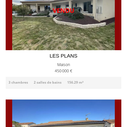
LES PLANS
Maison
450 000 €
3 chambres
2 salles de bains
156.29 m²