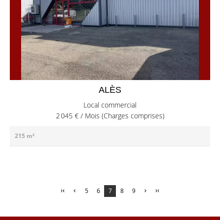
ALÈS
Local commercial
2 045 € / Mois (Charges comprises)
215 m²
5
6
7
8
9