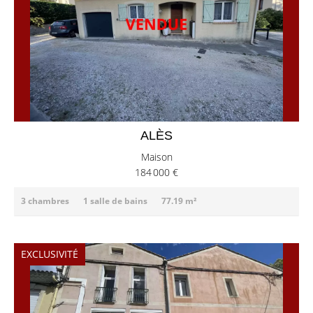
ALÈS
Maison
184 000 €
3 chambres
1 salle de bains
77.19 m²
EXCLUSIVITÉ