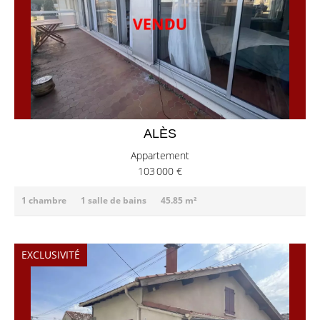
ALÈS
Appartement
103 000 €
1 chambre
1 salle de bains
45.85 m²
EXCLUSIVITÉ