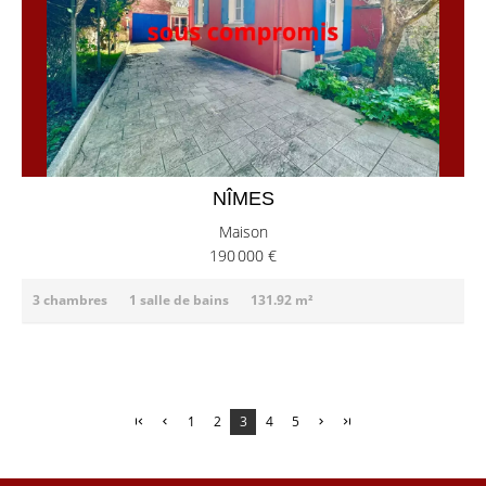
NÎMES
Maison
190 000 €
3 chambres
1 salle de bains
131.92 m²
1
2
3
4
5