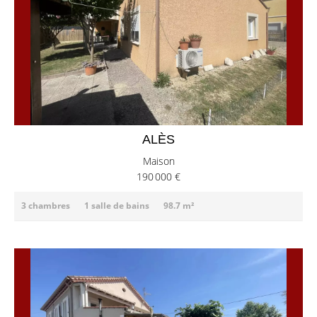
ALÈS
Maison
190 000 €
3 chambres
1 salle de bains
98.7 m²