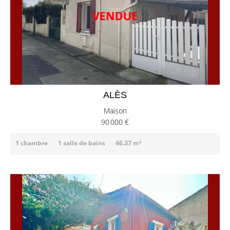
ALÈS
Maison
90 000 €
1 chambre
1 salle de bains
46.37 m²