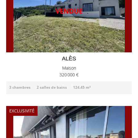
ALÈS
Maison
320 000 €
3 chambres
2 salles de bains
124.45 m²
EXCLUSIVITÉ