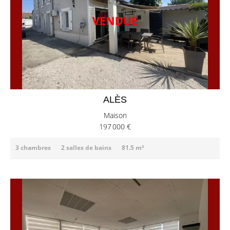
ALÈS
Maison
197 000 €
3 chambres
2 salles de bains
81.5 m²